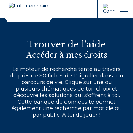
Cookies et traceurs utilisés sur ce site.
Aller
Aller
au
à
menu
contenu
la
recherche
Trouver de l'aide
Accéder à mes droits
Le moteur de recherche tente au travers
de près de 80 fiches de t'aiguiller dans ton
parcours de vie. Clique sur une ou
plusieurs thématiques de ton choix et
découvre les solutions qui s'offrent à toi.
Cette banque de données te permet
également une recherche par mot clé ou
par public. A toi de jouer !