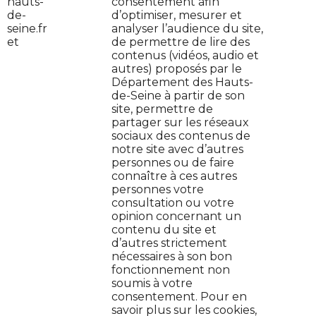
hauts-
consentement afin
de-
d’optimiser, mesurer et
seine.fr
analyser l’audience du site,
et
de permettre de lire des
contenus (vidéos, audio et
autres) proposés par le
Contactez-nous
Département des Hauts-
de-Seine à partir de son
Jeune en danger : on t'aide
site, permettre de
partager sur les réseaux
sociaux des contenus de
Plan de site
notre site avec d’autres
personnes ou de faire
Protection de données
connaître à ces autres
personnes votre
Mentions légales
consultation ou votre
opinion concernant un
contenu du site et
Cookies
d’autres strictement
nécessaires à son bon
Accessibilité : non conforme
fonctionnement non
soumis à votre
consentement. Pour en
Gestion des cookies (
)
savoir plus sur les cookies,
Ouvrir