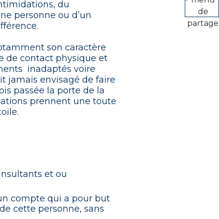
intimidations, du
de
'une personne ou d’un
partage
ifférence.
notamment son caractère
ce de contact physique et
ments inadaptés voire
it jamais envisagé de faire
fois passée la porte de la
liations prennent une toute
oile.
insultants et ou
t un compte qui a pour but
 de cette personne, sans