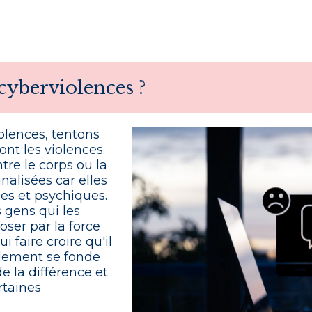
 cyberviolences ?
olences, tentons
ont les violences.
tre le corps ou la
nalisées car elles
ues et psychiques.
s gens qui les
ser par la force
i faire croire qu'il
èlement se fonde
e la différence et
rtaines