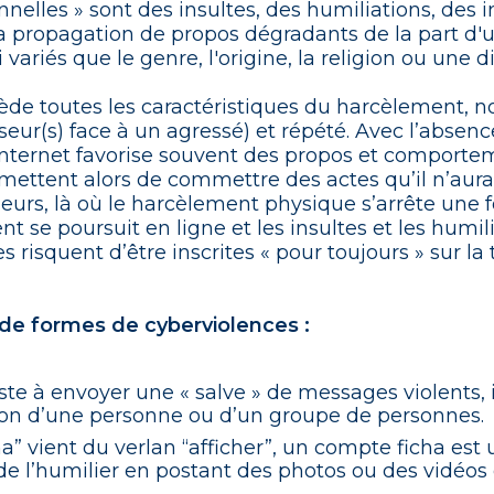
nelles » sont des insultes, des humiliations, des 
la propagation de propos dégradants de la part d
variés que le genre, l'origine, la religion ou une d
de toutes les caractéristiques du harcèlement, 
seur(s) face à un agressé) et répété. Avec l’absen
nternet favorise souvent des propos et comporte
rmettent alors de commettre des actes qu’il n’aura
illeurs, là où le harcèlement physique s’arrête une 
t se poursuit en ligne et les insultes et les humi
 risquent d’être inscrites « pour toujours » sur la t
de formes de cyberviolences :
ste à envoyer une « salve » de messages violents, 
ion d’une personne ou d’un groupe de personnes.
ha” vient du verlan “afficher”, un compte ficha es
 de l’humilier en postant des photos ou des vidéos