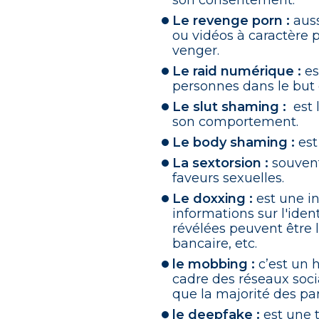
son consentement.
Le revenge porn :
auss
ou vidéos à caractère
venger.
Le raid numérique :
es
personnes dans le but 
Le slut shaming :
est l
son comportement.
Le body shaming :
est
La sextorsion :
souvent
faveurs sexuelles.
Le doxxing :
est une in
informations sur l'ident
révélées peuvent être l
bancaire, etc.
le mobbing :
c’est un 
cadre des réseaux soc
que la majorité des par
le deepfake :
est une t