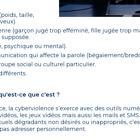
oids, taille,
veux).
genre (garçon jugé trop efféminé, fille jugée trop m
u supposée.
, psychique ou mental).
nication qui affecte la parole (bégaiement/bredo
upe social ou culturel particulier.
ifférents.
 qu'est-ce que c'est ?
ence, la cyberviolence s’exerce avec des outils n
vidéos, les jeux vidéos mais aussi les mails et SMS
xuels dégradants non désirés ou inappropriés, c’es
 pas adresser personnellement.