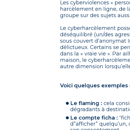
Les cyberviolences « person
harcèlement en ligne, de 
groupe sur des sujets aussi 
Le cyberharcèlement possè
déséquilibré (un/des agres
sous couvert d’anonymat I
délictueux. Certains se pe
dans la « vraie vie ». Par a
maison, le cyberharcèlemen
autre dimension lorsqu’elles
Voici quelques exemples 
Le flaming :
cela consi
dégradants à destinat
Le compte ficha :
“fic
d”afficher” quelqu’un,