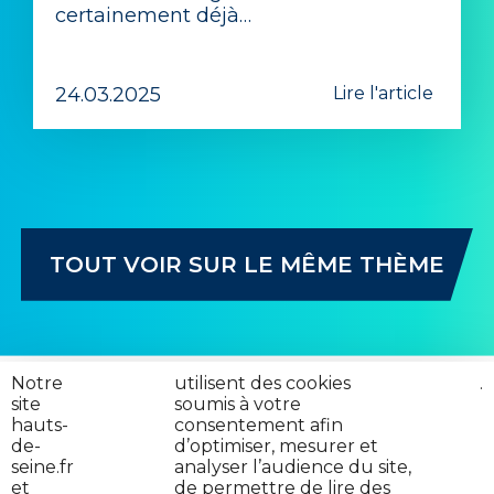
certainement déjà…
24.03.2025
Lire l'article
TOUT VOIR SUR LE MÊME THÈME
Notre
nos
utilisent des cookies
cliquez
.
site
partenaires
soumis à votre
ici
hauts-
consentement afin
de-
d’optimiser, mesurer et
seine.fr
analyser l’audience du site,
et
de permettre de lire des