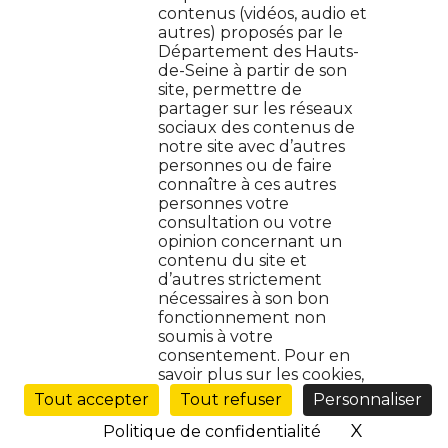
contenus (vidéos, audio et
autres) proposés par le
Contactez-nous
Département des Hauts-
de-Seine à partir de son
Jeune en danger : on t'aide
site, permettre de
partager sur les réseaux
Plan de site
sociaux des contenus de
notre site avec d’autres
personnes ou de faire
Protection de données
connaître à ces autres
personnes votre
Mentions légales
consultation ou votre
opinion concernant un
contenu du site et
Cookies
d’autres strictement
nécessaires à son bon
Accessibilité : non conforme
fonctionnement non
soumis à votre
consentement. Pour en
Gestion des cookies (
)
savoir plus sur les cookies,
Ouvrir
le
Tout accepter
Tout refuser
Personnaliser
menu
X
Masquer 
Politique de confidentialité
de