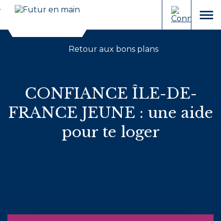
Cookies et traceurs utilisés sur ce site.
Aller
Aller
au
à
menu
contenu
la
recherche
Retour aux bons plans
CONFIANCE ÎLE-DE-
FRANCE JEUNE : une aide
pour te loger