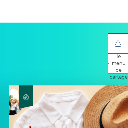
Ouvrir
le
menu
de
partage