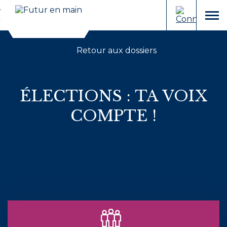
Cookies et traceurs utilisés sur ce site.
Aller
Aller
au
à
menu
contenu
la
recherche
Retour aux dossiers
ÉLECTIONS : TA VOIX
COMPTE !