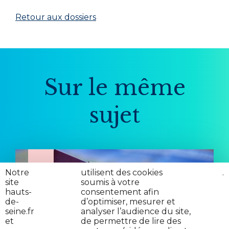
Retour aux dossiers
Sur le même
sujet
Notre
nos
utilisent des cookies
cliquez
.
site
partenaires
soumis à votre
ici
hauts-
consentement afin
de-
d’optimiser, mesurer et
seine.fr
analyser l’audience du site,
et
de permettre de lire des