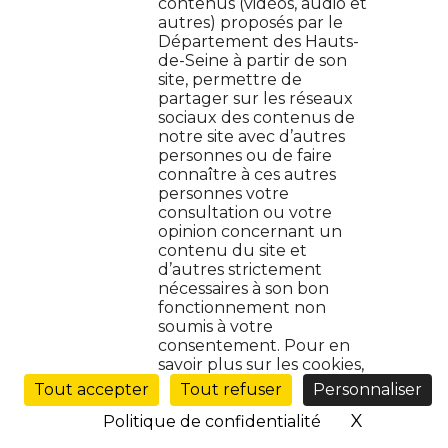
contenus (vidéos, audio et
autres) proposés par le
Département des Hauts-
de-Seine à partir de son
site, permettre de
partager sur les réseaux
sociaux des contenus de
notre site avec d’autres
Je veux m'engager à l'étranger
personnes ou de faire
connaître à ces autres
personnes votre
consultation ou votre
En tant que citoyen du monde, j’ai
opinion concernant un
envie de participer à un projet
contenu du site et
solidaire pour aider à l’étranger. C’est
d’autres strictement
aussi une bonne…
nécessaires à son bon
fonctionnement non
soumis à votre
consentement. Pour en
Lire l'article
savoir plus sur les cookies,
Ouvrir
le
Tout accepter
Tout refuser
Personnaliser
menu
X
Masquer 
Politique de confidentialité
de