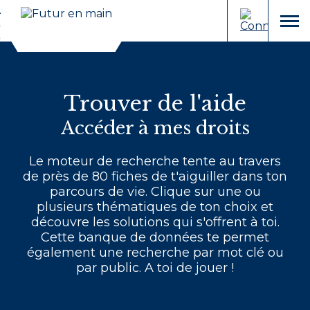
Cookies et traceurs utilisés sur ce site.
Aller
Aller
au
à
menu
contenu
la
recherche
Trouver de l'aide
Accéder à mes droits
Le moteur de recherche tente au travers
de près de 80 fiches de t'aiguiller dans ton
parcours de vie. Clique sur une ou
plusieurs thématiques de ton choix et
découvre les solutions qui s'offrent à toi.
Cette banque de données te permet
également une recherche par mot clé ou
par public. A toi de jouer !