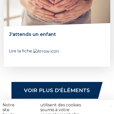
J'attends un enfant
Lire la fiche
VOIR PLUS D'ÉLÉMENTS
Notre
nos
utilisent des cookies
cliquez
.
site
partenaires
soumis à votre
ici