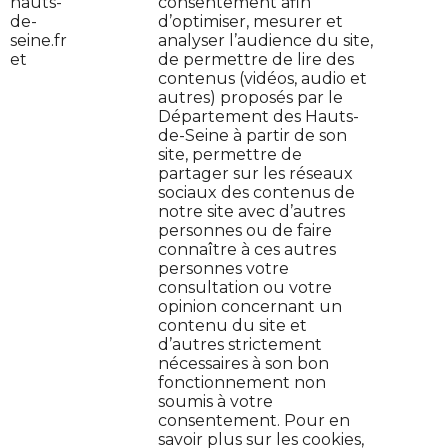
hauts-
consentement afin
de-
d’optimiser, mesurer et
seine.fr
analyser l’audience du site,
et
de permettre de lire des
contenus (vidéos, audio et
autres) proposés par le
Contactez-nous
Département des Hauts-
de-Seine à partir de son
Jeune en danger : on t'aide
site, permettre de
partager sur les réseaux
sociaux des contenus de
Plan de site
notre site avec d’autres
personnes ou de faire
Protection de données
connaître à ces autres
personnes votre
Mentions légales
consultation ou votre
opinion concernant un
contenu du site et
Cookies
d’autres strictement
nécessaires à son bon
Accessibilité : non conforme
fonctionnement non
soumis à votre
consentement. Pour en
Gestion des cookies (
)
savoir plus sur les cookies,
Ouvrir