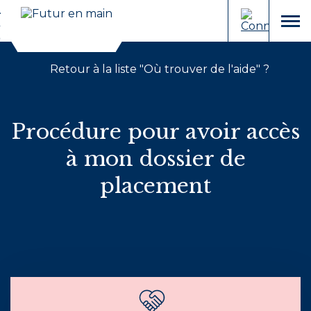
Cookies et traceurs utilisés sur ce site.
Aller
Aller
au
à
menu
contenu
la
recherche
Retour à la liste "Où trouver de l'aide" ?
Procédure pour avoir accès
à mon dossier de
placement