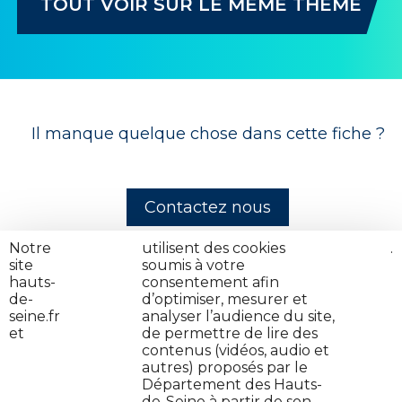
TOUT VOIR SUR LE MÊME THÈME
Il manque quelque chose dans cette fiche ?
Contactez nous
Notre
nos
utilisent des cookies
cliquez
.
site
partenaires
soumis à votre
ici
hauts-
consentement afin
de-
d’optimiser, mesurer et
seine.fr
analyser l’audience du site,
et
de permettre de lire des
contenus (vidéos, audio et
autres) proposés par le
Contactez-nous
Département des Hauts-
de-Seine à partir de son