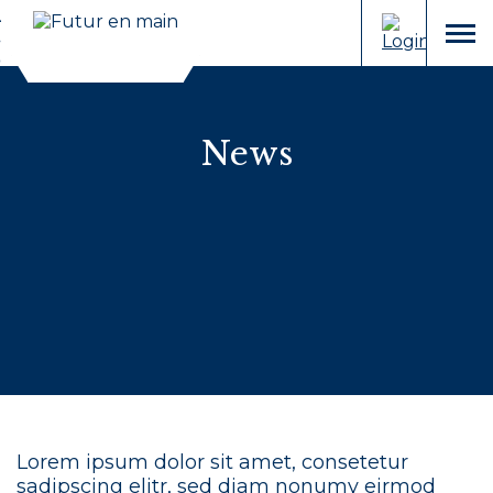
Cookies management panel
Aller
Aller
au
à
menu
contenu
la
recherche
News
Lorem ipsum dolor sit amet, consetetur
sadipscing elitr, sed diam nonumy eirmod