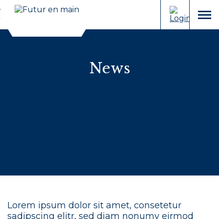
Cookies management panel
Aller
Aller
au
à
menu
contenu
la
recherche
News
Lorem ipsum dolor sit amet, consetetur
sadipscing elitr, sed diam nonumy eirmod