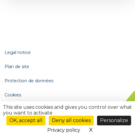
Legal notice
Plan de site
Protection de données
Cookies
This site uses cookies and gives you control over what
Gestion des cookies (
)
you want to activate
Ouvrir
le
OK, accept all
Deny all cookies
Personalize
menu
X
Hide cookie ba
Privacy policy
de