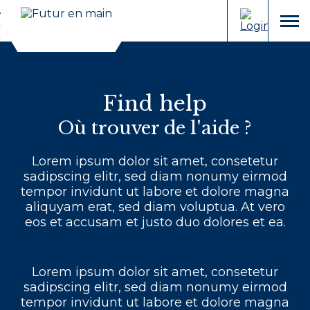
Cookies management panel
Aller
Aller
au
à
menu
contenu
la
recherche
Find help
Où trouver de l'aide ?
Lorem ipsum dolor sit amet, consetetur
sadipscing elitr, sed diam nonumy eirmod
tempor invidunt ut labore et dolore magna
aliquyam erat, sed diam voluptua. At vero
eos et accusam et justo duo dolores et ea.
Lorem ipsum dolor sit amet, consetetur
sadipscing elitr, sed diam nonumy eirmod
tempor invidunt ut labore et dolore magna