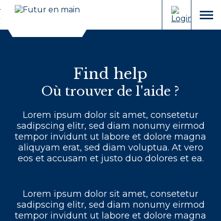
Cookies management panel
Aller
Aller
au
à
menu
contenu
la
recherche
Find help
Où trouver de l'aide ?
Lorem ipsum dolor sit amet, consetetur
sadipscing elitr, sed diam nonumy eirmod
tempor invidunt ut labore et dolore magna
aliquyam erat, sed diam voluptua. At vero
eos et accusam et justo duo dolores et ea.
Lorem ipsum dolor sit amet, consetetur
sadipscing elitr, sed diam nonumy eirmod
tempor invidunt ut labore et dolore magna