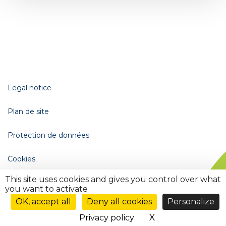
Legal notice
Plan de site
Protection de données
Cookies
This site uses cookies and gives you control over what
Gestion des cookies (
)
you want to activate
Ouvrir
le
OK, accept all
Deny all cookies
Personalize
menu
X
Hide cookie ba
Privacy policy
de