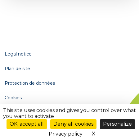
Legal notice
Plan de site
Protection de données
Cookies
This site uses cookies and gives you control over what
Gestion des cookies (
)
you want to activate
Ouvrir
le
OK, accept all
Deny all cookies
Personalize
menu
X
Hide cookie ba
Privacy policy
de