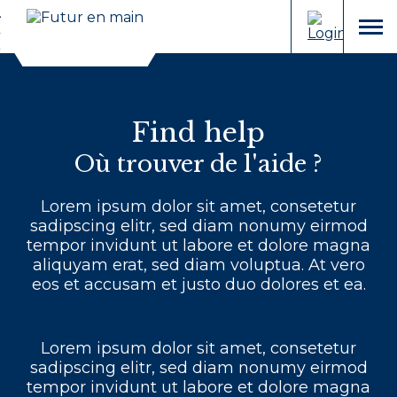
Cookies management panel
Aller
Aller
au
à
menu
contenu
la
recherche
Find help
Où trouver de l'aide ?
Lorem ipsum dolor sit amet, consetetur
sadipscing elitr, sed diam nonumy eirmod
tempor invidunt ut labore et dolore magna
aliquyam erat, sed diam voluptua. At vero
eos et accusam et justo duo dolores et ea.
Lorem ipsum dolor sit amet, consetetur
sadipscing elitr, sed diam nonumy eirmod
tempor invidunt ut labore et dolore magna