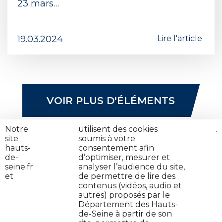
23 mars…
19.03.2024
Lire l'article
VOIR PLUS D'ÉLÉMENTS
Notre
nos
utilisent des cookies
cliquez
.
site
partenaires
soumis à votre
ici
hauts-
consentement afin
de-
d’optimiser, mesurer et
seine.fr
analyser l’audience du site,
et
de permettre de lire des
contenus (vidéos, audio et
autres) proposés par le
Contactez-nous
Département des Hauts-
de-Seine à partir de son
Jeune en danger : on t'aide