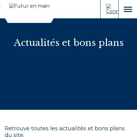
Cookies et traceurs utilisés sur ce site.
Aller
Aller
au
à
menu
contenu
la
recherche
Actualités et bons plans
Retrouve toutes les actualités et bons plans
du site.