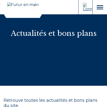
Cookies et traceurs utilisés sur ce site.
Aller
Aller
au
à
menu
contenu
la
recherche
Actualités et bons plans
Retrouve toutes les actualités et bons plans
du site.