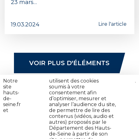
23 mars…
19.03.2024
Lire l'article
VOIR PLUS D'ÉLÉMENTS
Notre
nos
utilisent des cookies
cliquez
.
site
partenaires
soumis à votre
ici
hauts-
consentement afin
de-
d’optimiser, mesurer et
seine.fr
analyser l’audience du site,
et
de permettre de lire des
contenus (vidéos, audio et
autres) proposés par le
Contactez-nous
Département des Hauts-
de-Seine à partir de son
Jeune en danger : on t'aide