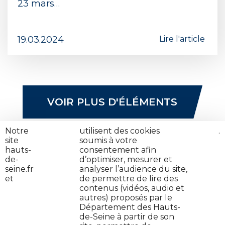
23 mars…
19.03.2024
Lire l'article
VOIR PLUS D'ÉLÉMENTS
Notre
nos
utilisent des cookies
cliquez
.
site
partenaires
soumis à votre
ici
hauts-
consentement afin
de-
d’optimiser, mesurer et
seine.fr
analyser l’audience du site,
et
de permettre de lire des
contenus (vidéos, audio et
autres) proposés par le
Contactez-nous
Département des Hauts-
de-Seine à partir de son
Jeune en danger : on t'aide