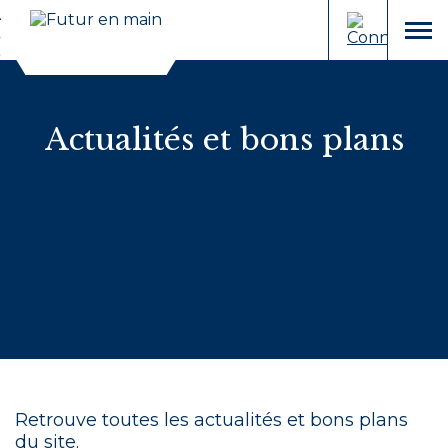
Cookies et traceurs utilisés sur ce site.
Aller
Aller
au
à
menu
contenu
la
recherche
Actualités et bons plans
Retrouve toutes les actualités et bons plans
du site.