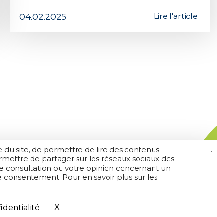
04.02.2025
Lire l'article
e du site, de permettre de lire des contenus
cliquez
.
ermettre de partager sur les réseaux sociaux des
ici
Accessibilité : non conforme
Gestion des cookies (
)
re consultation ou votre opinion concernant un
 consentement. Pour en savoir plus sur les
X
Masquer le bandeau des cookies
identialité