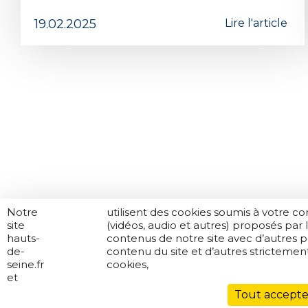
19.02.2025
Lire l'article
Notre
nos
utilisent des cookies soumis à votre c
site
partenaires
(vidéos, audio et autres) proposés par
Contactez-nous
Jeune en danger : on t'aide
Plan de si
hauts-
contenus de notre site avec d’autres 
de-
contenu du site et d’autres stricteme
seine.fr
cookies,
et
Tout accepte