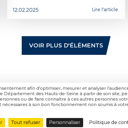
12.02.2025
Lire l'article
VOIR PLUS D'ÉLÉMENTS
onsentement afin d’optimiser, mesurer et analyser l’audienc
 le Département des Hauts-de-Seine à partir de son site, p
te
Protection de données
Mentions légales
Cookies
personnes ou de faire connaître à ces autres personnes vot
nt nécessaires à son bon fonctionnement non soumis à votre
r
Tout refuser
Personnaliser
Politique de conf