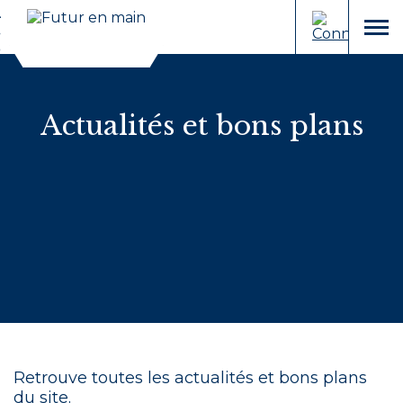
Cookies et traceurs utilisés sur ce site.
Aller
Aller
au
à
menu
contenu
la
recherche
Actualités et bons plans
Retrouve toutes les actualités et bons plans
du site.