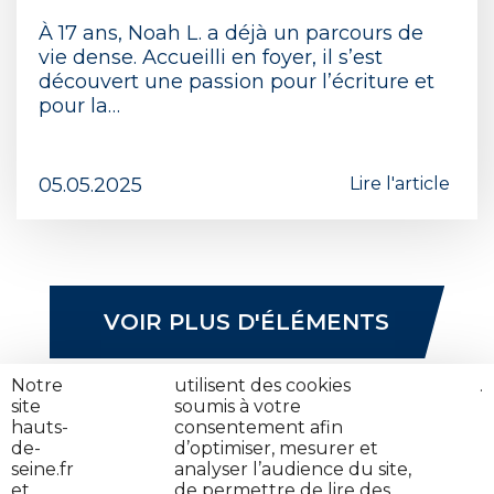
À 17 ans, Noah L. a déjà un parcours de
vie dense. Accueilli en foyer, il s’est
découvert une passion pour l’écriture et
pour la…
05.05.2025
Lire l'article
VOIR PLUS D'ÉLÉMENTS
Notre
nos
utilisent des cookies
cliquez
.
site
partenaires
soumis à votre
ici
hauts-
consentement afin
de-
d’optimiser, mesurer et
seine.fr
analyser l’audience du site,
et
de permettre de lire des