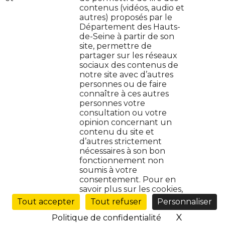
contenus (vidéos, audio et
autres) proposés par le
Contactez-nous
Département des Hauts-
de-Seine à partir de son
Jeune en danger : on t'aide
site, permettre de
partager sur les réseaux
Plan de site
sociaux des contenus de
notre site avec d’autres
personnes ou de faire
Protection de données
connaître à ces autres
personnes votre
Mentions légales
consultation ou votre
opinion concernant un
contenu du site et
Cookies
d’autres strictement
nécessaires à son bon
Accessibilité : non conforme
fonctionnement non
soumis à votre
consentement. Pour en
Gestion des cookies (
)
savoir plus sur les cookies,
Ouvrir
le
Tout accepter
Tout refuser
Personnaliser
menu
X
Masquer 
Politique de confidentialité