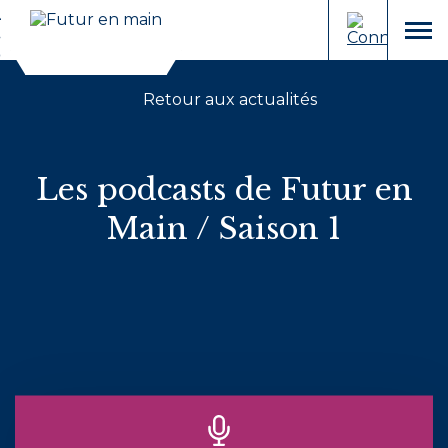
Cookies et traceurs utilisés sur ce site.
Aller
Aller
au
à
menu
contenu
la
recherche
Retour aux actualités
Les podcasts de Futur en
Main / Saison 1