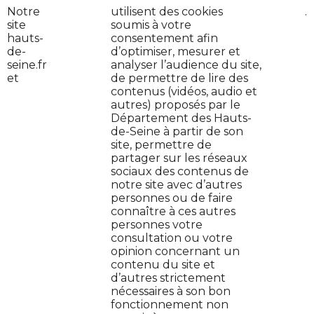
Notre
nos
utilisent des cookies
cliquez
.
site
partenaires
soumis à votre
ici
hauts-
consentement afin
de-
d’optimiser, mesurer et
seine.fr
analyser l’audience du site,
et
de permettre de lire des
contenus (vidéos, audio et
autres) proposés par le
Contactez-nous
Département des Hauts-
de-Seine à partir de son
Jeune en danger : on t'aide
site, permettre de
partager sur les réseaux
Plan de site
sociaux des contenus de
notre site avec d’autres
personnes ou de faire
Protection de données
connaître à ces autres
personnes votre
Mentions légales
consultation ou votre
opinion concernant un
contenu du site et
Cookies
d’autres strictement
nécessaires à son bon
Accessibilité : non conforme
fonctionnement non